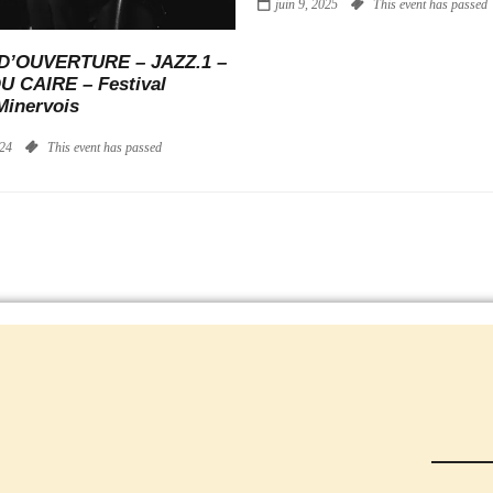
juin 9, 2025
This event has passed
D’OUVERTURE – JAZZ.1 –
U CAIRE – Festival
Minervois
024
This event has passed