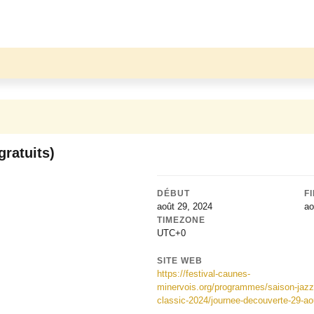
atuits)
DÉBUT
F
août 29, 2024
ao
TIMEZONE
UTC+0
SITE WEB
https://festival-caunes-
minervois.org/programmes/saison-jazz
classic-2024/journee-decouverte-29-ao