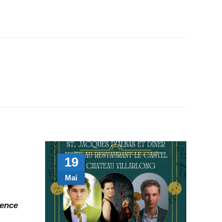
19
Mai
lence